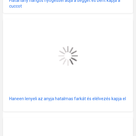
Fiatal lány hangos nyögéssel adja a seggét és bent kapja a
cuccot
Haneen lenyeli az anyja hatalmas farkát és elélvezés kapja el