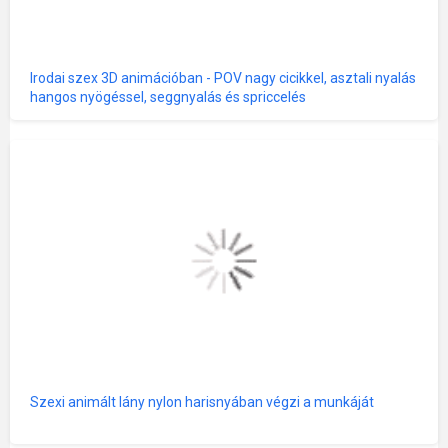
Irodai szex 3D animációban - POV nagy cicikkel, asztali nyalás
hangos nyögéssel, seggnyalás és spriccelés
Szexi animált lány nylon harisnyában végzi a munkáját