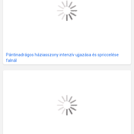
Pántinadrágos háziasszony intenzív ujjazása és spriccelése
falnál