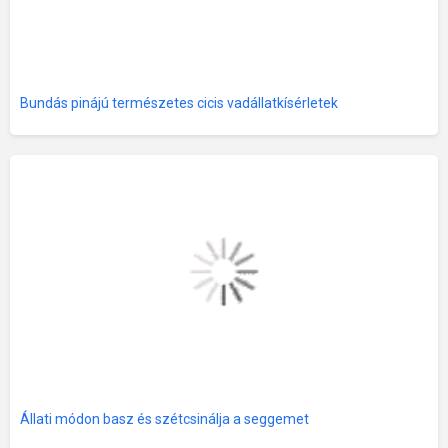
Bundás pinájú természetes cicis vadállatkísérletek
Állati módon basz és szétcsinálja a seggemet