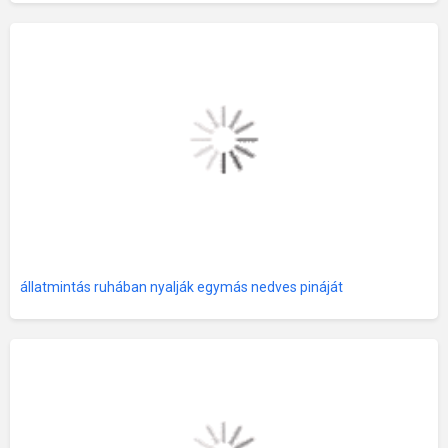
állatmintás ruhában nyalják egymás nedves pináját