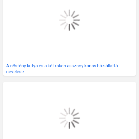
A nőstény kutya és a két rokon asszony kanos háziállattá
nevelése