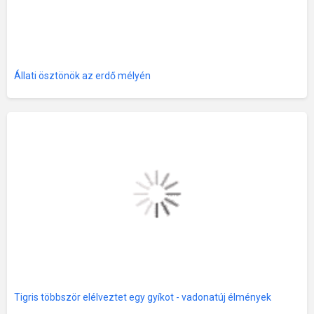
Állati ösztönök az erdő mélyén
Tigris többször elélveztet egy gyíkot - vadonatúj élmények