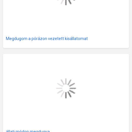
Megdugom a pórázon vezetett kisállatomat
állati módon megdugva