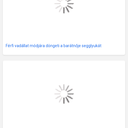
Férfi vadállat módjára döngeti a barátnője segglyukát